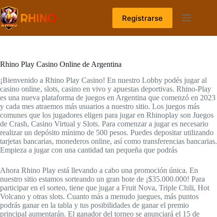
Skip
to
Registrarse
content
Rhino Play Casino Online de Argentina
¡Bienvenido a Rhino Play Casino! En nuestro Lobby podés jugar al
casino online, slots, casino en vivo y apuestas deportivas. Rhino-Play
es una nueva plataforma de juegos en Argentina que comenzó en 2023
y cada mes atraemos más usuarios a nuestro sitio. Los juegos más
comunes que los jugadores eligen para jugar en Rhinoplay son Juegos
de Crash, Casino Virtual y Slots. Para comenzar a jugar es necesario
realizar un depósito mínimo de 500 pesos. Puedes depositar utilizando
tarjetas bancarias, monederos online, así como transferencias bancarias.
Empieza a jugar con una cantidad tan pequeña que podrás
Ahora Rhino Play está llevando a cabo una promoción única. En
nuestro sitio estamos sorteando un gran bote de ¡$35.000.000! Para
participar en el sorteo, tiene que jugar a Fruit Nova, Triple Chili, Hot
Volcano y otras slots. Cuanto más a menudo juegues, más puntos
podrás ganar en la tabla y tus posibilidades de ganar el premio
principal aumentarán. El ganador del torneo se anunciará el 15 de