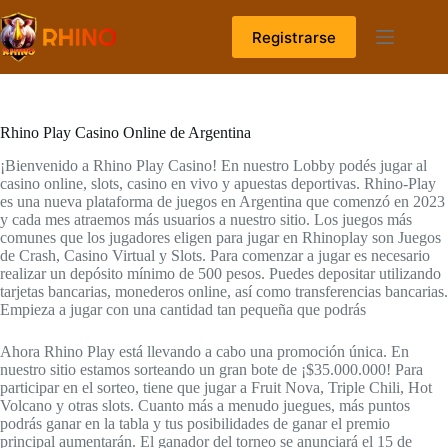
Skip
to
Registrarse
content
Rhino Play Casino Online de Argentina
¡Bienvenido a Rhino Play Casino! En nuestro Lobby podés jugar al
casino online, slots, casino en vivo y apuestas deportivas. Rhino-Play
es una nueva plataforma de juegos en Argentina que comenzó en 2023
y cada mes atraemos más usuarios a nuestro sitio. Los juegos más
comunes que los jugadores eligen para jugar en Rhinoplay son Juegos
de Crash, Casino Virtual y Slots. Para comenzar a jugar es necesario
realizar un depósito mínimo de 500 pesos. Puedes depositar utilizando
tarjetas bancarias, monederos online, así como transferencias bancarias.
Empieza a jugar con una cantidad tan pequeña que podrás
Ahora Rhino Play está llevando a cabo una promoción única. En
nuestro sitio estamos sorteando un gran bote de ¡$35.000.000! Para
participar en el sorteo, tiene que jugar a Fruit Nova, Triple Chili, Hot
Volcano y otras slots. Cuanto más a menudo juegues, más puntos
podrás ganar en la tabla y tus posibilidades de ganar el premio
principal aumentarán. El ganador del torneo se anunciará el 15 de