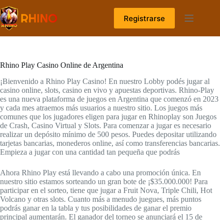
Skip
to
Registrarse
content
Rhino Play Casino Online de Argentina
¡Bienvenido a Rhino Play Casino! En nuestro Lobby podés jugar al
casino online, slots, casino en vivo y apuestas deportivas. Rhino-Play
es una nueva plataforma de juegos en Argentina que comenzó en 2023
y cada mes atraemos más usuarios a nuestro sitio. Los juegos más
comunes que los jugadores eligen para jugar en Rhinoplay son Juegos
de Crash, Casino Virtual y Slots. Para comenzar a jugar es necesario
realizar un depósito mínimo de 500 pesos. Puedes depositar utilizando
tarjetas bancarias, monederos online, así como transferencias bancarias.
Empieza a jugar con una cantidad tan pequeña que podrás
Ahora Rhino Play está llevando a cabo una promoción única. En
nuestro sitio estamos sorteando un gran bote de ¡$35.000.000! Para
participar en el sorteo, tiene que jugar a Fruit Nova, Triple Chili, Hot
Volcano y otras slots. Cuanto más a menudo juegues, más puntos
podrás ganar en la tabla y tus posibilidades de ganar el premio
principal aumentarán. El ganador del torneo se anunciará el 15 de