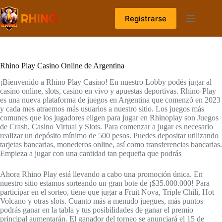
Skip
to
Registrarse
content
Rhino Play Casino Online de Argentina
¡Bienvenido a Rhino Play Casino! En nuestro Lobby podés jugar al
casino online, slots, casino en vivo y apuestas deportivas. Rhino-Play
es una nueva plataforma de juegos en Argentina que comenzó en 2023
y cada mes atraemos más usuarios a nuestro sitio. Los juegos más
comunes que los jugadores eligen para jugar en Rhinoplay son Juegos
de Crash, Casino Virtual y Slots. Para comenzar a jugar es necesario
realizar un depósito mínimo de 500 pesos. Puedes depositar utilizando
tarjetas bancarias, monederos online, así como transferencias bancarias.
Empieza a jugar con una cantidad tan pequeña que podrás
Ahora Rhino Play está llevando a cabo una promoción única. En
nuestro sitio estamos sorteando un gran bote de ¡$35.000.000! Para
participar en el sorteo, tiene que jugar a Fruit Nova, Triple Chili, Hot
Volcano y otras slots. Cuanto más a menudo juegues, más puntos
podrás ganar en la tabla y tus posibilidades de ganar el premio
principal aumentarán. El ganador del torneo se anunciará el 15 de