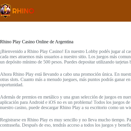
Skip
to
content
Rhino Play Casino Online de Argentina
¡Bienvenido a Rhino Play Casino! En nuestro Lobby podés jugar al cas
cada mes atraemos más usuarios a nuestro sitio. Los juegos más comunes
un depósito mínimo de 500 pesos. Puedes depositar utilizando tarjetas
Ahora Rhino Play está llevando a cabo una promoción única. En nuestro 
otras slots. Cuanto más a menudo juegues, más puntos podrás ganar en la
oportunidad.
Además de premios en metálico y una gran selección de juegos en nuestr
aplicación para Android e iOS no es un problema! Todos los juegos de c
nuestro casino, puede descargar Rhino Play a su escritorio como un wi
Registrarse en Rhino Play es muy sencillo y no lleva mucho tiempo. Para
contraseña. Después de eso, tendrás acceso a todos los juegos y benefi