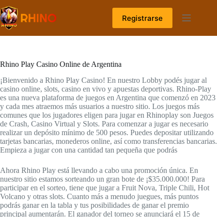
Skip
to
Registrarse
content
Rhino Play Casino Online de Argentina
¡Bienvenido a Rhino Play Casino! En nuestro Lobby podés jugar al
casino online, slots, casino en vivo y apuestas deportivas. Rhino-Play
es una nueva plataforma de juegos en Argentina que comenzó en 2023
y cada mes atraemos más usuarios a nuestro sitio. Los juegos más
comunes que los jugadores eligen para jugar en Rhinoplay son Juegos
de Crash, Casino Virtual y Slots. Para comenzar a jugar es necesario
realizar un depósito mínimo de 500 pesos. Puedes depositar utilizando
tarjetas bancarias, monederos online, así como transferencias bancarias.
Empieza a jugar con una cantidad tan pequeña que podrás
Ahora Rhino Play está llevando a cabo una promoción única. En
nuestro sitio estamos sorteando un gran bote de ¡$35.000.000! Para
participar en el sorteo, tiene que jugar a Fruit Nova, Triple Chili, Hot
Volcano y otras slots. Cuanto más a menudo juegues, más puntos
podrás ganar en la tabla y tus posibilidades de ganar el premio
principal aumentarán. El ganador del torneo se anunciará el 15 de