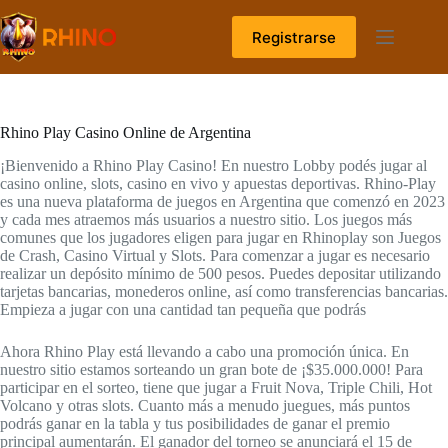
Skip
to
Registrarse
content
Rhino Play Casino Online de Argentina
¡Bienvenido a Rhino Play Casino! En nuestro Lobby podés jugar al
casino online, slots, casino en vivo y apuestas deportivas. Rhino-Play
es una nueva plataforma de juegos en Argentina que comenzó en 2023
y cada mes atraemos más usuarios a nuestro sitio. Los juegos más
comunes que los jugadores eligen para jugar en Rhinoplay son Juegos
de Crash, Casino Virtual y Slots. Para comenzar a jugar es necesario
realizar un depósito mínimo de 500 pesos. Puedes depositar utilizando
tarjetas bancarias, monederos online, así como transferencias bancarias.
Empieza a jugar con una cantidad tan pequeña que podrás
Ahora Rhino Play está llevando a cabo una promoción única. En
nuestro sitio estamos sorteando un gran bote de ¡$35.000.000! Para
participar en el sorteo, tiene que jugar a Fruit Nova, Triple Chili, Hot
Volcano y otras slots. Cuanto más a menudo juegues, más puntos
podrás ganar en la tabla y tus posibilidades de ganar el premio
principal aumentarán. El ganador del torneo se anunciará el 15 de