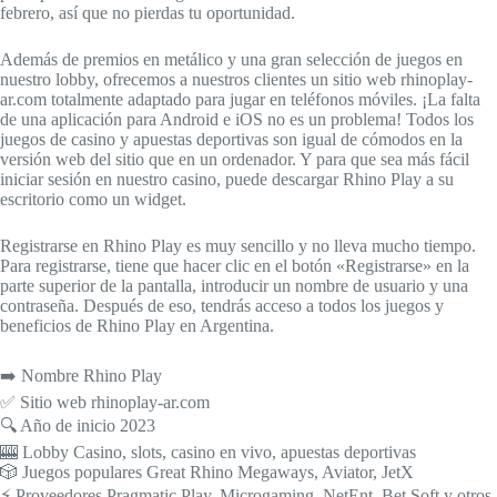
febrero, así que no pierdas tu oportunidad.
Además de premios en metálico y una gran selección de juegos en
nuestro lobby, ofrecemos a nuestros clientes un sitio web rhinoplay-
ar.com totalmente adaptado para jugar en teléfonos móviles. ¡La falta
de una aplicación para Android e iOS no es un problema! Todos los
juegos de casino y apuestas deportivas son igual de cómodos en la
versión web del sitio que en un ordenador. Y para que sea más fácil
iniciar sesión en nuestro casino, puede descargar Rhino Play a su
escritorio como un widget.
Registrarse en Rhino Play es muy sencillo y no lleva mucho tiempo.
Para registrarse, tiene que hacer clic en el botón «Registrarse» en la
parte superior de la pantalla, introducir un nombre de usuario y una
contraseña. Después de eso, tendrás acceso a todos los juegos y
beneficios de Rhino Play en Argentina.
➡️ Nombre Rhino Play
✅ Sitio web rhinoplay-ar.com
🔍 Año de inicio 2023
🎰 Lobby Casino, slots, casino en vivo, apuestas deportivas
🎲 Juegos populares Great Rhino Megaways, Aviator, JetX
⚡ Proveedores Pragmatic Play, Microgaming, NetEnt, Bet Soft y otros