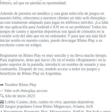
febrero, así que no pierdas tu oportunidad.
Además de premios en metálico y una gran selección de juegos en
nuestro lobby, ofrecemos a nuestros clientes un sitio web rhinoplay-
ar.com totalmente adaptado para jugar en teléfonos móviles. ¡La falta
de una aplicación para Android e iOS no es un problema! Todos los
juegos de casino y apuestas deportivas son igual de cómodos en la
versión web del sitio que en un ordenador. Y para que sea más fácil
iniciar sesión en nuestro casino, puede descargar Rhino Play a su
escritorio como un widget.
Registrarse en Rhino Play es muy sencillo y no lleva mucho tiempo.
Para registrarse, tiene que hacer clic en el botón «Registrarse» en la
parte superior de la pantalla, introducir un nombre de usuario y una
contraseña. Después de eso, tendrás acceso a todos los juegos y
beneficios de Rhino Play en Argentina.
➡️ Nombre Rhino Play
✅ Sitio web rhinoplay-ar.com
🔍 Año de inicio 2023
🎰 Lobby Casino, slots, casino en vivo, apuestas deportivas
🎲 Juegos populares Great Rhino Megaways, Aviator, JetX
⚡ Proveedores Pragmatic Play, Microgaming, NetEnt, Bet Soft y otros