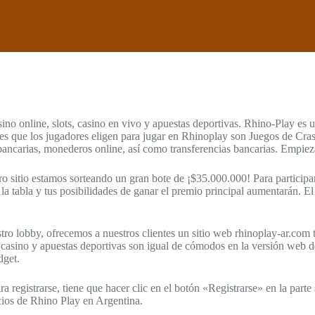
ino online, slots, casino en vivo y apuestas deportivas. Rhino-Play e
 que los jugadores eligen para jugar en Rhinoplay son Juegos de Crash,
 bancarias, monederos online, así como transferencias bancarias. Empie
sitio estamos sorteando un gran bote de ¡$35.000.000! Para participar e
 tabla y tus posibilidades de ganar el premio principal aumentarán. El 
o lobby, ofrecemos a nuestros clientes un sitio web rhinoplay-ar.com t
asino y apuestas deportivas son igual de cómodos en la versión web del 
dget.
 registrarse, tiene que hacer clic en el botón «Registrarse» en la parte
cios de Rhino Play en Argentina.