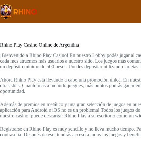
Skip
to
content
Rhino Play Casino Online de Argentina
¡Bienvenido a Rhino Play Casino! En nuestro Lobby podés jugar al cas
cada mes atraemos más usuarios a nuestro sitio. Los juegos más comunes
un depósito mínimo de 500 pesos. Puedes depositar utilizando tarjetas
Ahora Rhino Play está llevando a cabo una promoción única. En nuestro 
otras slots. Cuanto más a menudo juegues, más puntos podrás ganar en la
oportunidad.
Además de premios en metálico y una gran selección de juegos en nuestr
aplicación para Android e iOS no es un problema! Todos los juegos de c
nuestro casino, puede descargar Rhino Play a su escritorio como un wi
Registrarse en Rhino Play es muy sencillo y no lleva mucho tiempo. Para
contraseña. Después de eso, tendrás acceso a todos los juegos y benefi